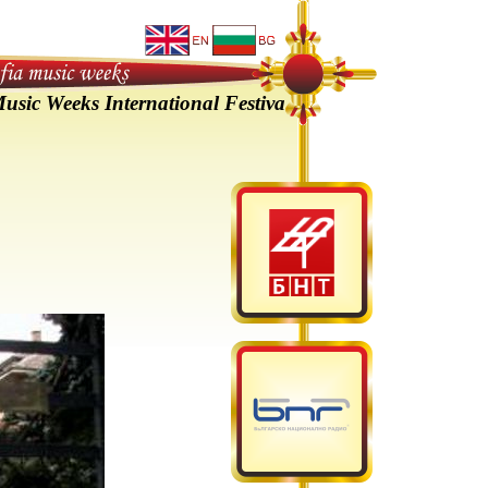
29 Юни 2015 г.
c Weeks International Festival 24 May - 29 June 2015
 платформата "Европа за фестивалите, фестивали