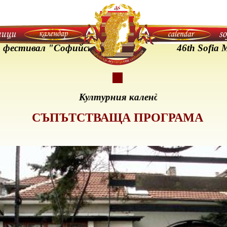
тивал "Софийски музикални седмици" - 24 Май - 
46th Sofia Musi
ът е част от Културния календар на София и от
СЪПЪТСТВАЩА ПРОГРАМА